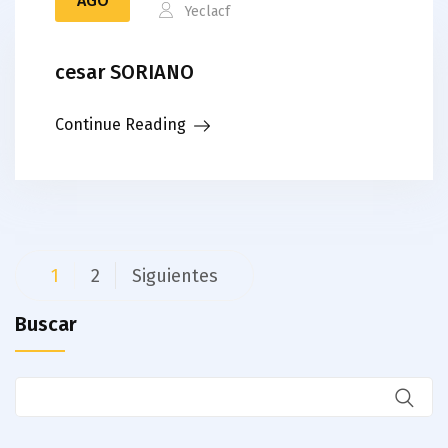
AGO
Yeclacf
cesar SORIANO
Continue Reading
Paginación
1
2
Siguientes
de
Buscar
entradas