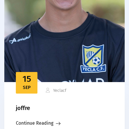
15
SEP
Yeclacf
joffre
Continue Reading