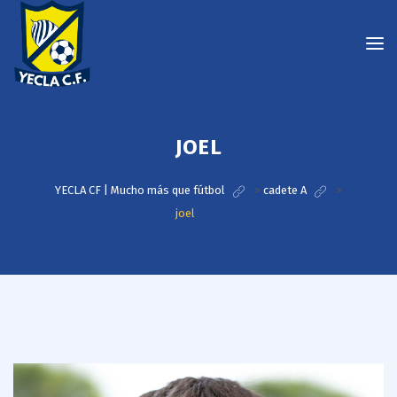
JOEL
YECLA CF | Mucho más que fútbol
>
cadete A
>
joel