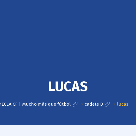
LUCAS
YECLA CF | Mucho más que fútbol
>
cadete B
>
lucas